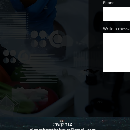
Phone
Write a mess
צור קשר:
dinnerfromthefuture@gmail.com