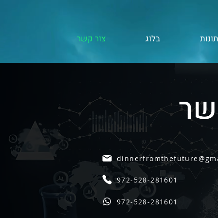
ונות
בלוג
צור קשר
שר
dinnerfromthefuture@gm
972-528-281601
972-528-281601