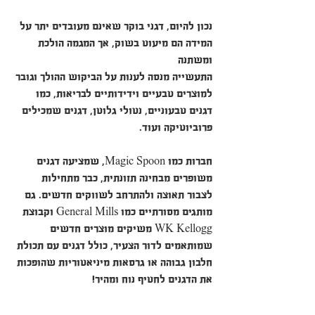
נכון להיום, דגני בוקר שאינם מעובדים יתר על 
המידה הם מיעוט בשוק, אך המגמה הולכת 
ומשתנה​
התעשייה מנסה לענות על הביקוש ההולך וגובר 
למוצרים טבעיים וידידותיים לבריאות, כמו 
דגנים טבעוניים, נטולי גלוטן, דגנים שמכילים 
פרוביוטיקה ועוד.
חברות כמו Magic Spoon, שמציעה דגנים 
משופרים מבחינה תזונתית, כבר מתחילות 
לצבור תאוצה ולהתרחב לשווקים חדשים. גם 
מותגים מסורתיים כמו General Mills וקבוצת 
WK Kellogg משיקים מוצרים חדשים 
שמותאמים לדור הצעיר, כולל דגנים עם תכולת 
חלבון גבוהה או גרסאות מיניאטוריות שהופכות 
את הדגנים לחטיף נוח ומהיר​!