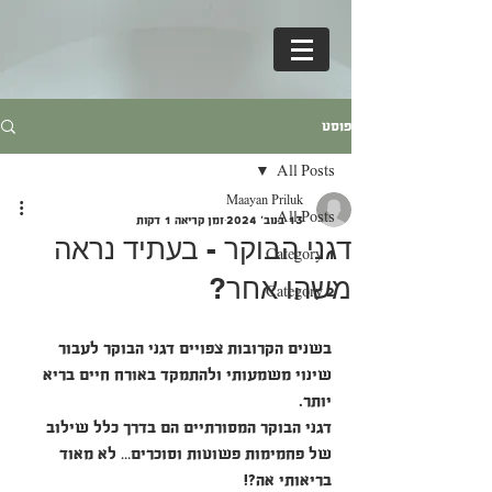
פוסט
All Posts
Maayan Priluk
All Posts
13 בנוב׳ 2024
זמן קריאה 1 דקות
דגני הבוקר - בעתיד נראה
Category 1
משהו אחר?
Category 2
בשנים הקרובות צפויים דגני הבוקר לעבור 
שינוי משמעותי ולהתמקד באורח חיים בריא 
יותר.
דגני הבוקר המסורתיים הם בדרך כלל שילוב 
של פחמימות פשוטות וסוכרים… לא מאוד 
בריאותי אה?!