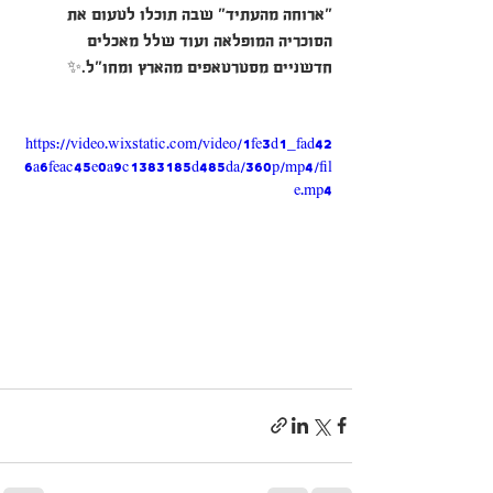
"ארוחה מהעתיד" שבה תוכלו לטעום את 
הסוכריה המופלאה ועוד שלל מאכלים 
חדשניים מסטרטאפים מהארץ ומחו"ל.✨
https://video.wixstatic.com/video/1fe3d1_fad42
6a6feac45e0a9c1383185d485da/360p/mp4/fil
e.mp4