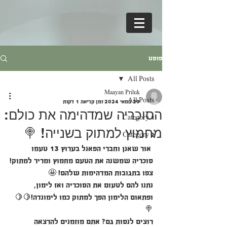
פוסט
All Posts
Maayan Priluk
All Posts
29 במאי 2024
זמן קריאה 1 דקות
הסוכריה שמדהימה את כולם:
Category 1
מחמוץ למתוק בשנייה! 🍭
Category 2
 אור שאנן וחברי הפאנל בערוץ 13 טעמו 
סוכריה שמשנה את הטעם מחמוץ ומריר למתוק!
צפו בתגובות המדהימות שלהם! 🤩
נתנו להם לטעום את הסוכריה ואז לימון, 
ופתאום הלימון הפך למתוק כמו לימונדה!🍋🍋
🍭
רוצים לנסות גם? אתם מוזמנים להרצאה 