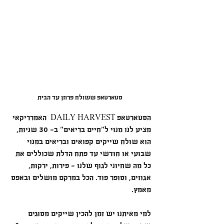
סטארטאפ ששולח פרוזן עד הבית
הסטארטאפ DAILY HARVEST  האמרריקאי 
מציע לנו מנוי ל"חיים בריאים" ב- 30 שניות, 
הוא שולח שייקים קפואים ובריאים במנוי 
שבועי או חודשי עד פתח הדלת שכוללים את 
כל מה שחיוני לגוף שלנו - פירות, ירקות, 
אגוזים, וסופר פוד. הכל במרקם מושלים ובאפס 
מאמץ.
למי מאיתנו יש זמן להכין שייקים מסוגים 