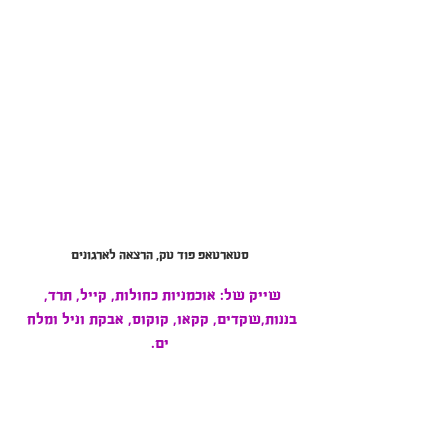
סטארטאפ פוד טק, הרצאה לארגונים
שייק של: אוכמניות כחולות, קייל, תרד, 
בננות,שקדים, קקאו, קוקוס, אבקת וניל ומלח 
ים.