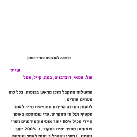
הרצאה לארגונים עתיד המזון
         שייק 
של: אסאי, דובדבנים, בננה, קייל, פטל
המשלוח מתקבל מוכן מראש בכוסות, בכל כוס 
טעמים אחרים, 
לטענת החברה הפירות מוקפאים מייד לאחר 
הקטיף ועל פי מחקרים, פרי שמוקפא באופן 
מיידי מכיל 50% יותר אנטיאוקסידנטים מפרי 
שאוחסן מספר ימים במקרר, ו-200% יותר 
ויטמין C מפרי שנאכל 3 ימים לאחר שנקטף.