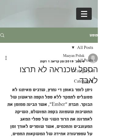
פוסט
All Posts
Maayan Priluk
All Posts
4 בנוב׳ 2019
זמן קריאה 1 דקות
הספל שכנראה לא תרצו
Category 1
לאבד
Category 2
ניתן לומר באופן די נחרץ, שרבים מאיתנו לא 
מסוגלים לתפקד ללא ספל הקפה הראשון של 
הבוקר. חברת "Ember", אשר הבינה ממזמן את 
החשיבות שטמונה בקפה המושלם, השיקה 
לאחרונה את הדור השני של ספלי המאג 
המעוצבים והחכמים, אשר שומרים לאורך זמן 
על טמפרטורה אחידה של המשקאות החמים, 