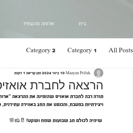
בית
ארוחה מהעתיד
Category 2
Category 1
All Posts
Maayan Priluk
10 ביוני 2024
זמן קריאה 1 דקות
הרצאה לחברת אואזיס
תודה רבה לחברת אואזיס שהזמינה את ההרצאה "ארוח
ויצירתיות במטבח, והכנסנו את החג באווירה עתידנית,
 שיהיה לכולם חג שבועות שמח ושקט! 🥛🧀🌸