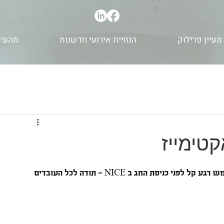
מעיין פרילוק
הנחיית אירועי חדשנות
מהעית
טימייז
היה לי תענוג להעביר הרצאה של "ארוחה מהעתיד" ממש רגע קל לפני כניסת החג ב NICE - תודה לכל העובדים 