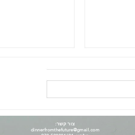
יד: פחות סוכר,
מהמם באינסטוש = נמכר
🍫🚀
בחנויות
צור קשר:
dinnerfromthefuture@gmail.com