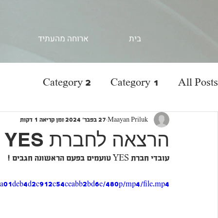
בית
ארוחה מהעתיד
Category 2
Category 1
All Posts
Maayan Priluk
27 בפבר׳ 2024
זמן קריאה 1 דקות
הרצאה לחברת YES
עובדי חברת YES טועמים בפעם הראשונה חגבים !
988a01deb4d2c912c54ceabb2bd6e/480p/mp4/file.mp4