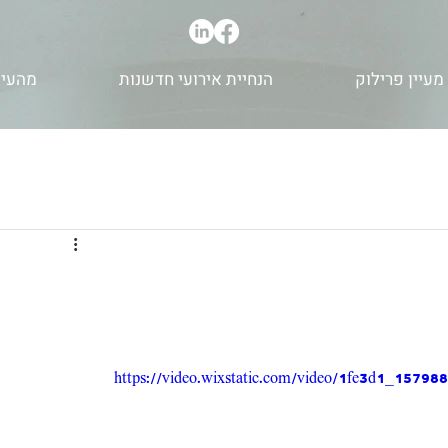
מעיין פרילוק
הנחיית אירועי חדשנות
מהעית
https://video.wixstatic.com/video/1fe3d1_157