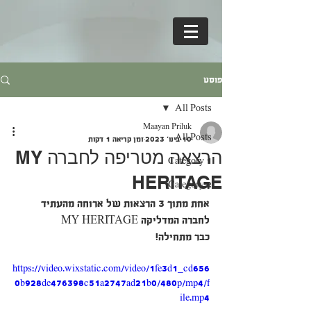
פוסט
All Posts
Maayan Priluk
All Posts
10 בינו׳ 2023
זמן קריאה 1 דקות
הרצאה מטריפה לחברה MY
Category 1
HERITAGE
Category 2
אחת מתוך 3 הרצאות של ארוחה מהעתיד 
לחברה המדליקה MY HERITAGE 
כבר מתחילה!
https://video.wixstatic.com/video/1fe3d1_cd656
0b928de476398c51a2747ad21b0/480p/mp4/f
ile.mp4