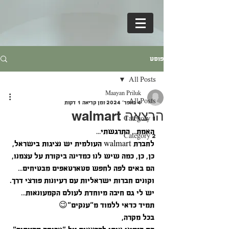
פוסט
All Posts
Maayan Priluk
All Posts
4 באפר׳ 2024
זמן קריאה 1 דקות
הרצאה walmart
Category 1
האמת… התרגשתי…
Category 2
לחברת walmart העולמית יש נציגות בישראל,
כן, כן, כמה שיש לנו כמדינה ביקורת על עצמנו,
הם באים לפה לחפש סטארטאפים מבטיחים… 
וקונים חברות ישראליות עם רעיונות פורצי דרך.
יש לי גם חיבה מיוחדת לעולם הקמעונאות… 
תמיד כדאי ללמוד מ"ענקים"😉
בכל מקרה,