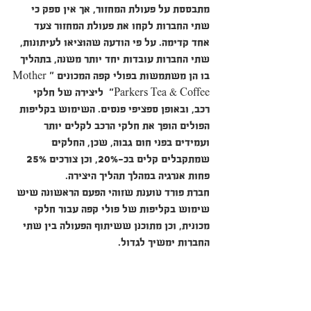
מתבססת על פעולת המחזור, אך אין ספק כי 
שתי החברות לקחו את פעולת המחזור צעד 
אחד קדימה. על פי הודעה שהוציאו לעיתונות, 
שתי החברות עובדות יחד יותר משנה, בתהליך 
בו הן משתמשות בפולי קפה המכונים "Mother 
Parkers Tea & Coffee"  ליצירה של חלקי 
רכב, ובאופן ספציפי פנסים. השימוש בקליפות 
הפולים הופך את חלקי הרכב לקלים יותר 
ועמידים בפני חום גבוה, שכן, החלקים 
שמתקבלים קלים בכ-20%, וכן צורכים 25% 
פחות אנרגיה במהלך תהליך היצירה.
חברת פורד טוענת שזוהי הפעם הראשונה שיש 
שימוש בקליפות של פולי קפה עבור חלקי 
מכונית, וכן מתוכנן ששיתוף הפעולה בין שתי 
החברות ימשיך לגדול.