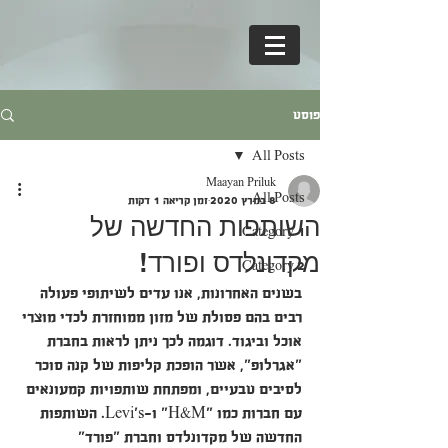
פוסט
All Posts
Maayan Priluk
All Posts
8 במרץ 2020
זמן קריאה 1 דקות
השותפות החדשה של
Category 1
מקדונלדס ופורד!
Category 2
בשנים האחרונות, אנו עדים לשיתופי פעולה 
רבים בהם פסולת של מזון ממוחזרת לכדי מוצרי 
אוכל וביגוד. דוגמה לכך ניתן לראות בחברת 
"אגרלופ", אשר הופכת קליפות של קנה סוכר 
לסיבים טבעיים, ומפתחת שותפויות קמעונאים 
עם חברות כמו "H&M" ו-Levi’s. השותפות 
החדשה של מקדונלדס וחברת "פורד" 