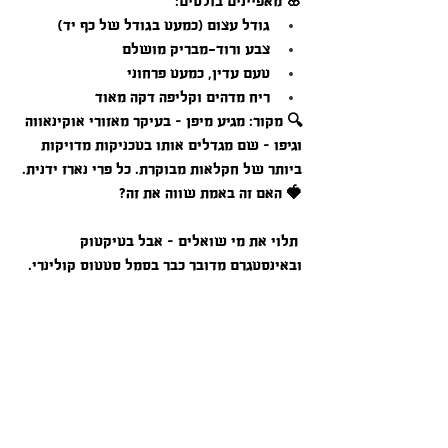
🌸 מאפיינים בולטים:
גודל עצום (כמעט בגודל של כף יד)
צבע ורוד-מבריק מושלם
טעם עדין, כמעט פרחוני
ריח מדהים וקליפה דקה מאוד
🔍 מקור: מגיע מיפן – בעיקר מאזורי אוקינאווה 
וגיפו – שם מגדלים אותו בטכניקות מדויקות 
ביותר של חקלאות מבוקרת. כל פרי נארז ידנית.
🍓 האם זה באמת שווה את זה?
 תלוי את מי שואלים – אבל בטיקטוק 
ובאינסטגרם מדובר כבר בסמל סטטוס קולינרי.