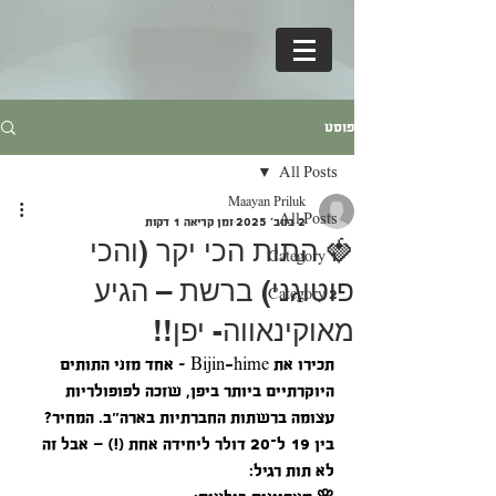
פוסט
All Posts
Maayan Priluk
All Posts
2 בנוב׳ 2025
זמן קריאה 1 דקות
🍓 התות הכי יקר (והכי
Category 1
פוטוגני) ברשת – הגיע
Category 2
מאוקינאווה- יפן!!
תכירו את Bijin-hime – אחד מזני התותים 
היוקרתיים ביותר ביפן, שזכה לפופולריות 
עצומה ברשתות החברתיות בארה״ב. המחיר? 
בין 19 ל־20 דולר ליחידה אחת (!) — אבל זה 
לא תות רגיל: