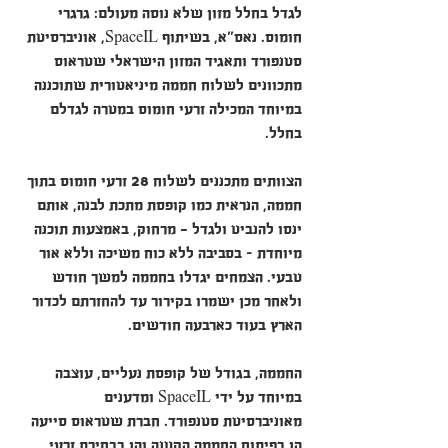
לגדל בחלל מזון שלא נוסה מעולם: גרגרי 
חומוס. נאס"א, בשיתוף SpaceIL, אוניברסיטת 
סטנפורד ותאגיד המזון הישראלי שטראוס 
מתכוונים לשלוח חממה מיניאטורית שתוכננה 
במיוחד המכילה זרעי חומוס במטרה לגדלם 
בחלל.
הצוותים מתכננים לשלוח 28 זרעי חומוס בתוך 
חממה, הנראית כמו קופסת מתכת לבנה, אותם 
ינסו להנביט ולגדל - מרחוק, באמצעות תוכנה 
מיוחדת – בסביבה ללא כוח משיכה וללא אור 
טבעי. הצמחים יגדלו בחממה למשך חודש 
ולאחר מכן ישמרו בקירור עד להחזרתם לכדור 
הארץ בעוד כארבעה חודשים.
החממה, בגודל של קופסת נעליים, עוצבה 
במיוחד על ידי SpaceIL ומדענים 
מאוניברסיטת סטנפורד. חברת שטראוס סייעה 
הן בפיתוח החממה הקטנה והן בבחירת זרעי 