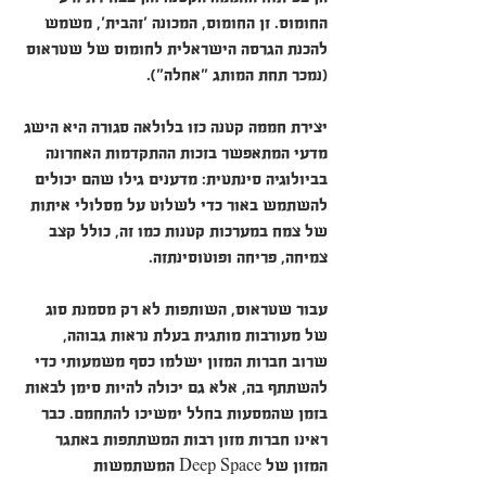
החומוס. זן החומוס, המכונה 'זהבית', משמש 
להכנת הגרסה הישראלית לחומוס של שטראוס 
(נמכר תחת המותג "אחלה").
יצירת חממה קטנה כזו בלולאה סגורה היא הישג 
מדעי המתאפשר בזכות ההתקדמות האחרונה 
בביולוגיה סינתטית: מדענים גילו שהם יכולים 
להשתמש באור כדי לשלוט על מסלולי איתות 
של צמח במערכות קטנות כמו זה, כולל קצב 
צמיחה, פריחה ופוטוסינתזה.
עבור שטראוס, השותפות לא רק מסמנת סוג 
של מעורבות מותגית בעלת נראות גבוהה, 
שרוב חברות המזון ישלמו כסף משמעותי כדי 
להשתתף בה, אלא גם יכולה להיות סימן לבאות 
בזמן שהמסעות בחלל ימשיכו להתחמם. כבר 
ראינו חברות מזון רבות המשתתפות באתגר 
המזון של Deep Space המשתמשות 