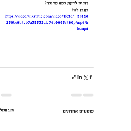
רוצים לדעת במה מדובר?
כתבו לנו!
https://video.wixstatic.com/video/1fe3d1_5a826
250be8b4cb7a35332dfc74b9893/480p/mp4/fi
le.mp4
הצג הכול
פוסטים אחרונים