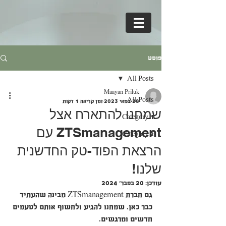
פוסט
All Posts
Maayan Priluk
All Posts
28 במאי 2023
זמן קריאה 1 דקות
שמחנו להתארח אצל
Category 1
ZTSmanagement עם
Category 2
הרצאת הפוד-טק החדשנית
שלנו!
עודכן:
20 בפבר׳ 2024
גם חברת ZTSmanagement מבינה שהעתיד 
כבר כאן. שמחנו להגיע ולחשוף אותם לטעמים 
חדשים ומרגשים.