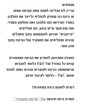
מצמחים
עדיין לא הצליחו לפתח אחת טעימה ממש 
או ביצה כזו שתדע להחליף ולייצר את החלבון 
בנפרד (שיראה כמו חלבון) ואת החלמון בנפרד,
ומה שביעקר קיים כרגע, הם תחליפים 
"מייצבים" שניתן להשתמש בתוך מאכלים 
שונים ומחליפים את התפקיד של הביצה בתוך 
מזון אחר.
החברה מתכוונת להשיק את הביצה הצמחונית 
קודם כל במודל של B2B כלומר לחברות 
שישתמשו בביצה למוצרים שונים ואחכ למכור 
אותם B2C - כלומר לציבור הרחב.
רוצים לטעום ביצה צמחונית?
הזמינו היום הרצאה 
של "ארוחה מהעתיד" 